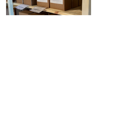
TEGSNÄSETS MUSTERI
tegsnasetsmusteri@outlook.com